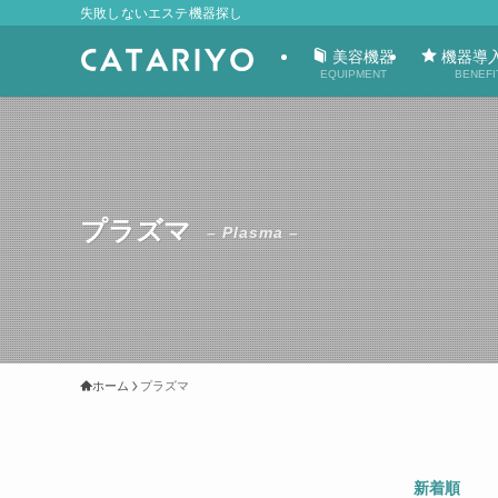
失敗しないエステ機器探し
美容機器
機器導
EQUIPMENT
BENEFI
プラズマ
– Plasma –
ホーム
プラズマ
新着順