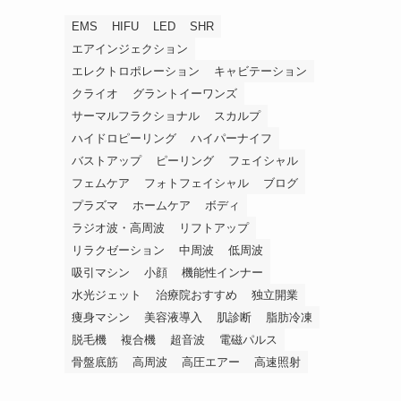
EMS
HIFU
LED
SHR
エアインジェクション
エレクトロポレーション
キャビテーション
クライオ
グラントイーワンズ
サーマルフラクショナル
スカルプ
ハイドロピーリング
ハイパーナイフ
バストアップ
ピーリング
フェイシャル
フェムケア
フォトフェイシャル
ブログ
プラズマ
ホームケア
ボディ
ラジオ波・高周波
リフトアップ
リラクゼーション
中周波
低周波
吸引マシン
小顔
機能性インナー
水光ジェット
治療院おすすめ
独立開業
痩身マシン
美容液導入
肌診断
脂肪冷凍
脱毛機
複合機
超音波
電磁パルス
骨盤底筋
高周波
高圧エアー
高速照射