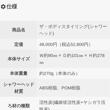
仕様
ザ・ボディスタイリング(シャワー
商品名
ヘッド)
定価
48,000円（税込52,800円）
Ｗ約90㎜ × Ｄ約101㎜ × Ｈ約278
本体サイズ
㎜
本体重量
約270g（本体のみ）
シャワーヘッド
ABS樹脂、POM樹脂
材質
活性炭(繊維状活性炭+ヤシガラ活
ろ材の種類
性炭)