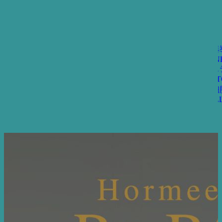
機器
BEN
エス
ト
ST
幹細
CEL