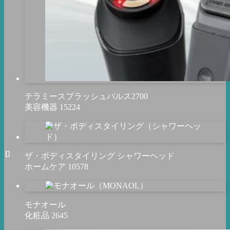
テラミースプラッシュパルス2700
美容機器
15224
ザ・ボディスタイリング シャワーヘッド
ホームケア
10578
モナオール
化粧品
2645