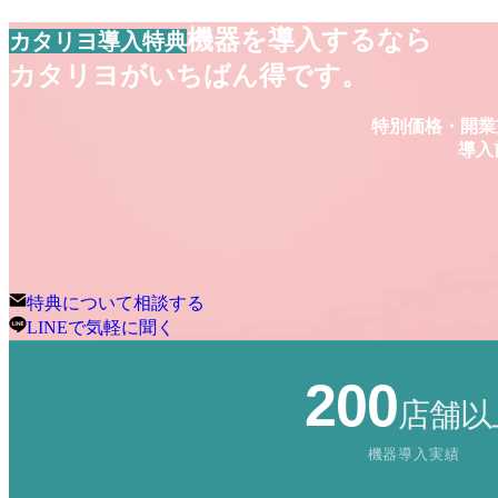
機器を導入するなら
カタリヨ導入特典
カタリヨがいちばん得です。
特別価格・開業
導入
特典について相談する
LINEで気軽に聞く
200
店舗以
機器導入実績