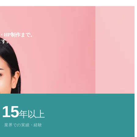
・HP制作まで。
ます。
15
年以上
業界での実績・経験