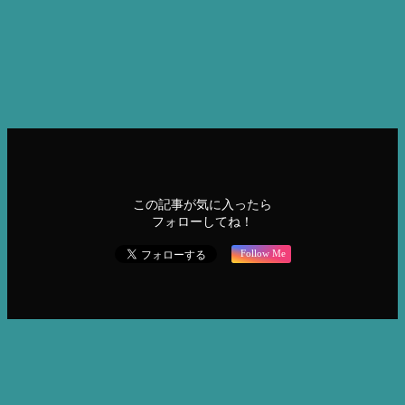
[contact-form-7 id=”4688″ title=”問合せフォーム_機器
_20150405″]
診断機器
フェイシャル
肌診断
この記事が気に入ったら
フォローしてね！
Follow Me
エステ業界を盛り上げる、価値ある情報を共有！