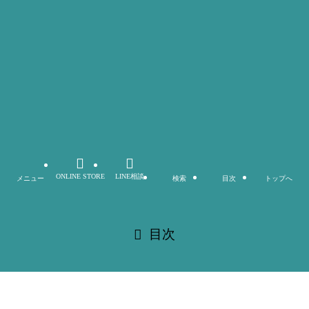
企業情報
プライバシーポリシー
サイトマップ
©
株式会社カタリヨ
ONLINE STORE
LINE相談
メニュー
検索
目次
トップへ
閉じる
目次
閉じる