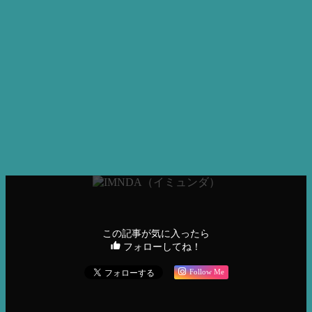
LINE
電話
LINE、お電話以外のお問い合わせは下記フォームから送信
してください。
お問合せフォーム
美容機器
フェイシャル
ボディ
マイクロ波
小顔
痩身マシン
高周波
この記事が気に入ったら
フォローしてね！
Follow Me