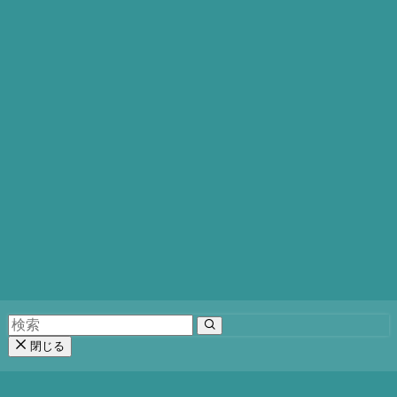
10分で、韓国クリニック級の「小顔×痩身」を。
エステの利益構造を塗り替える、マイクロ波テク
ノロジー
高単価・短時間・消耗品ゼロ。HIFU（ハイフ）に
代わる「安全で結果が出る」次世代マシンの決定
版が日本上陸。
閉じる
資料請求・価格確認