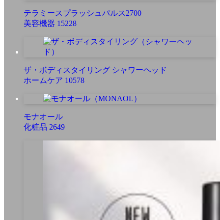
テラミースプラッシュパルス2700
美容機器
15228
ザ・ボディスタイリング シャワーヘッド
ホームケア
10578
モナオール
化粧品
2649