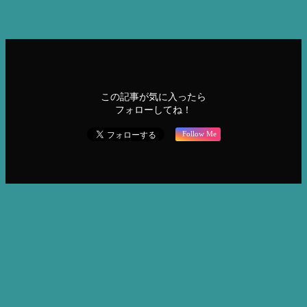
EMS
ボディ
痩身マシン
この記事が気に入ったら
フォローしてね！
Follow Me
エステ業界を盛り上げる、価値ある情報を共有！