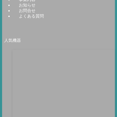
お知らせ
お問合せ
よくある質問
人気機器