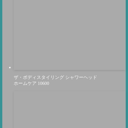
ザ・ボディスタイリング シャワーヘッド
ホームケア
10600