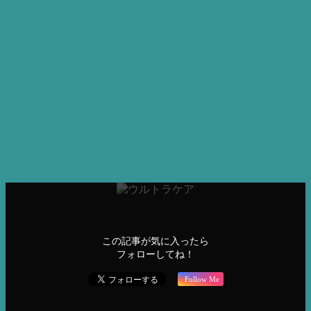
LINE
電話
LINE、お電話以外のお問い合わせは下記フォームから送信
してください。
お問合せフォーム
美容機器
フェイシャル
リフトアップ
小顔
水玉リフティング
美容液導
入
超音波
この記事が気に入ったら
フォローしてね！
Follow Me