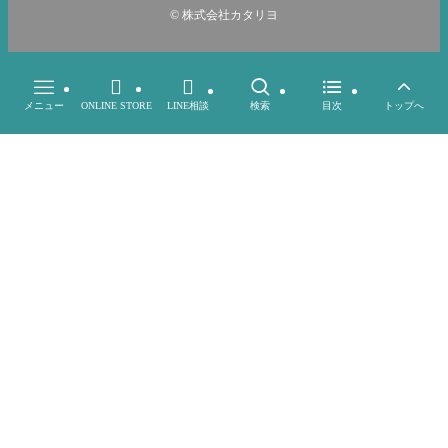
©
株式会社カタリヨ
メニュー
ONLINE STORE
LINE相談
検索
目次
トップへ