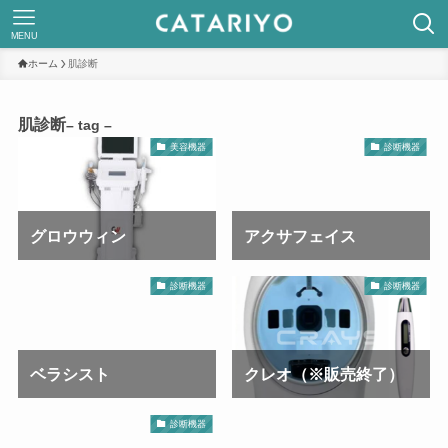
MENU
ホーム
肌診断
肌診断
– tag –
美容機器
診断機器
グロウウィン
アクサフェイス
診断機器
診断機器
ベラシスト
クレオ（※販売終了）
診断機器