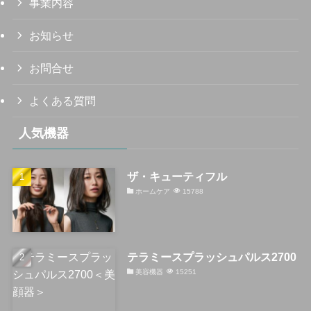
事業内容
お知らせ
お問合せ
よくある質問
人気機器
ザ・キューティフル
ホームケア
15788
テラミースプラッシュパルス2700
美容機器
15251