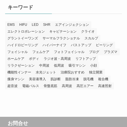
リ
キーワード
ー
EMS
HIFU
LED
SHR
エアインジェクション
エレクトロポレーション
キャビテーション
クライオ
グラントイーワンズ
サーマルフラクショナル
スカルプ
ハイドロピーリング
ハイパーナイフ
バストアップ
ピーリング
フェイシャル
フェムケア
フォトフェイシャル
ブログ
プラズマ
ホームケア
ボディ
ラジオ波・高周波
リフトアップ
リラクゼーション
中周波
低周波
吸引マシン
小顔
機能性インナー
水光ジェット
治療院おすすめ
独立開業
痩身マシン
美容液導入
肌診断
脂肪冷凍
脱毛機
複合機
超音波
電磁パルス
骨盤底筋
高周波
高圧エアー
高速照射
お問合せ