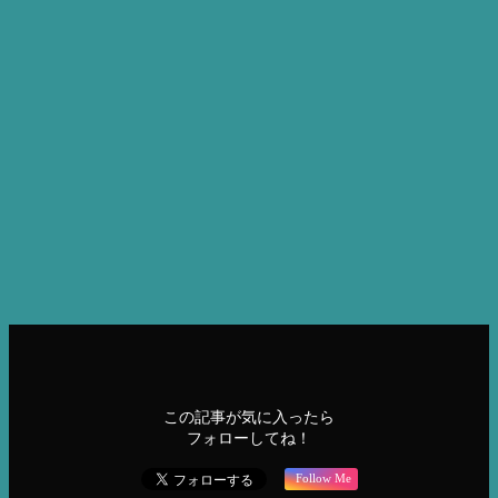
名前は似ていますが技術や体感は全然違うものです。
全ての機器、導入の際にはメーカーもしくは弊社インストラ
クターによる理論と実技（施術）の講習を行っていますの
で、いままで機器を扱ったことのない方も練習すれば使える
ようになります。
また、現在使用している機器との組み合わせやお店のコンセ
プトに沿った機器選びが大事ですので、是非ご相談くださ
い。
ブログ
ブログ
この記事が気に入ったら
フォローしてね！
Follow Me